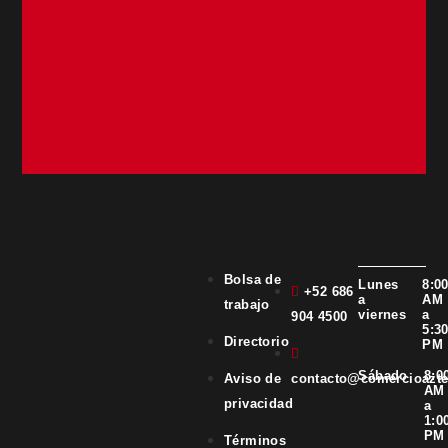
Bolsa de
Lunes
8:0
+52 686
a
AM
trabajo
viernes
a
904 4500
5:3
Directorio
PM
Sábado
8:0
Aviso de
contacto@comercioazt
AM
privacidad
a
1:0
PM
Términos