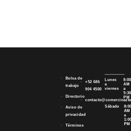
Bolsa de
Lunes
8:0
+52 686
a
AM
trabajo
viernes
a
904 4500
5:3
Directorio
PM
contacto@comercioazt
Sábado
8:0
Aviso de
AM
privacidad
a
1:0
PM
Términos